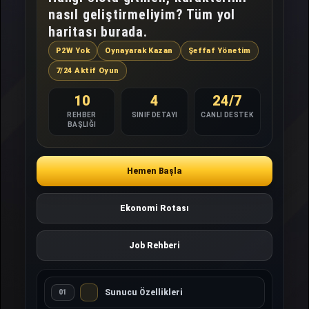
nasıl geliştirmeliyim? Tüm yol
haritası burada.
P2W Yok
Oynayarak Kazan
Şeffaf Yönetim
7/24 Aktif Oyun
10
4
24/7
REHBER
SINIF DETAYI
CANLI DESTEK
BAŞLIĞI
Hemen Başla
Ekonomi Rotası
Job Rehberi
Sunucu Özellikleri
01