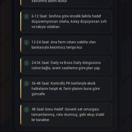
savunma adımı budur.
6-12 Saat: Sınıfına göre öncelik belirle; hedef
düşüremiyorsan silaha, kolay düşüyorsan zırh
ve takıya odaklan.
12-24 Saat: Ana farm rotanı sabitle; clan
bankasıyla kesintisiz tempo kur.
24-36 Saat: Daily ve Boss Daily döngüsünü
rutine bağla, event saatlerine göre plan yap.
36-48 Saat: Kontrollü PK testleriyle eksik
halkalarını tespit et, farm planını buna göre
güncelle.
48 Saat Sonu Hedef: Güvenli set omurgası
tamamlanmış, rota oturmuş, gelir akışı stabil
bir karakter.