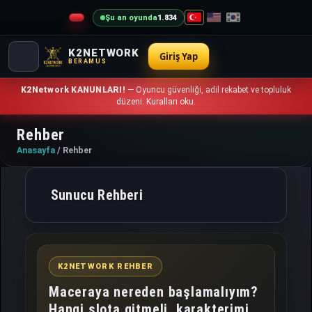
Şu an oyunda
1.834
K2NETWORK
Giriş Yap
BERAMUS
K2Network KANUNLARI!
— Oyuncu güvenliği, adil rekabet ve topluluk
düzeni. Kuralları oku.
Rehber
Anasayfa
/ Rehber
Sunucu Rehberi
K2NETWORK REHBER
Maceraya nereden başlamalıyım?
Hangi slota gitmeli, karakterimi