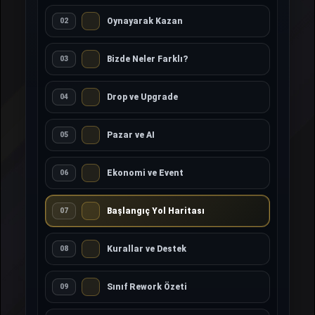
Oynayarak Kazan
02
Bizde Neler Farklı?
03
Drop ve Upgrade
04
Pazar ve AI
05
Ekonomi ve Event
06
Başlangıç Yol Haritası
07
Kurallar ve Destek
08
Sınıf Rework Özeti
09