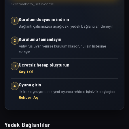
K2Network26xx_SetupV2.exe
Kurulum dosyasını indirin
1
Bağlantı çalışmazsa aşağıdaki yedek bağlantıları deneyin.
Kurulumu tamamlayın
2
Antivirüs uyarı verirse kurulum klasörünü izin listesine
ekleyin.
Ücretsiz hesap oluşturun
3
Kayıt Ol
Oyuna girin
4
İlk kez oynuyorsanız yeni oyuncu rehberi işinizi kolaylaştırır.
Rehberi Aç
Yedek Bağlantılar