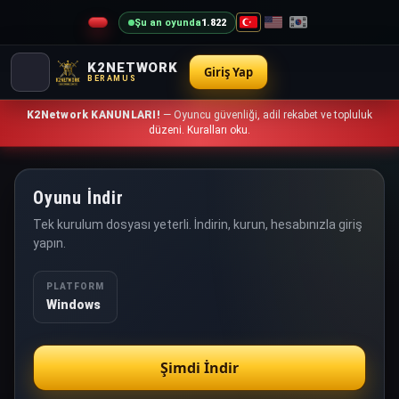
Şu an oyunda
1.822
K2NETWORK
Giriş Yap
BERAMUS
K2Network KANUNLARI!
— Oyuncu güvenliği, adil rekabet ve topluluk
düzeni. Kuralları oku.
Oyunu İndir
Tek kurulum dosyası yeterli. İndirin, kurun, hesabınızla giriş
yapın.
PLATFORM
Windows
Şimdi İndir